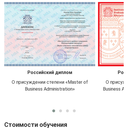
Российский диплом
Росс
О присуждении степени «Master of
О присужд
Business Administration»
Business Ad
Стоимости обучения