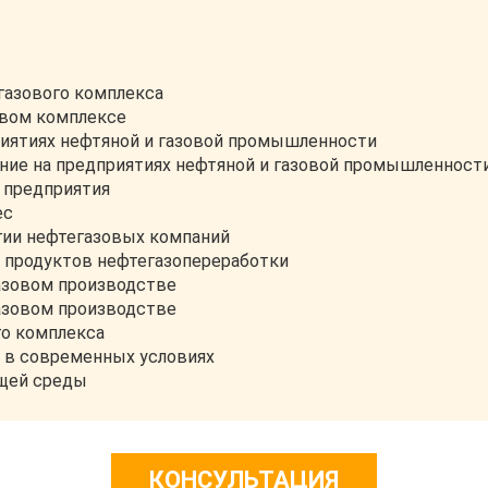
газового комплекса
овом комплексе
риятиях нефтяной и газовой промышленности
ание на предприятиях нефтяной и газовой промышленност
 предприятия
ес
гии нефтегазовых компаний
 продуктов нефтегазопереработки
азовом производстве
азовом производстве
о комплекса
и в современных условиях
ющей среды
КОНСУЛЬТАЦИЯ