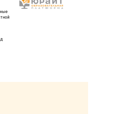
ьные
атной
ед