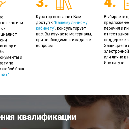
3.
4.
Куратор высылает Вам
Выбираете о
по
доступ к
"Вашему личному
предложенно
те скан или
кабинету"
, консультирует
перечня и п
мых
вас. Вы изучаете материалы,
аттестацион
ециалист
при необходимости задаёте
поддержке к
сии
вопросы.
Защищаете е
оговор и
электронной 
 Вы
или лично в
окументы и
Институте.
лату по
з любой банк
айт."
ния квалификации