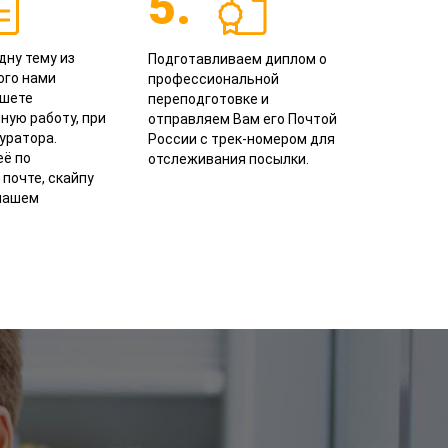
5.
дну тему из
Подготавливаем диплом о
го нами
профессиональной
ишете
переподготовке и
ную работу, при
отправляем Вам его Почтой
уратора.
России с трек-номером для
ё по
отслеживания посылки.
почте, скайпу
 нашем