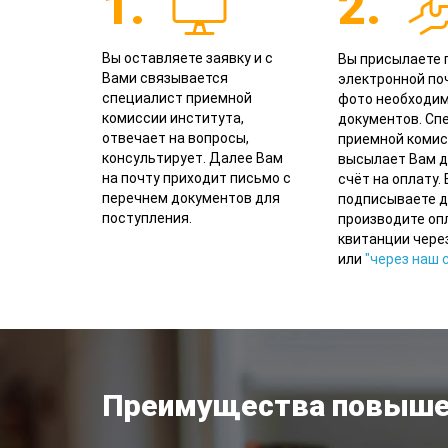
1.
2.
Вы оставляете заявку и с
Вы присылаете 
Вами связывается
электронной поч
специалист приемной
фото необходи
комиссии института,
документов. Сп
отвечает на вопросы,
приемной комис
консультирует. Далее Вам
высылает Вам д
на почту приходит письмо с
счёт на оплату.
перечнем документов для
подписываете д
поступления.
производите оп
квитанции чере
или
"через наш с
Преимущества повыше