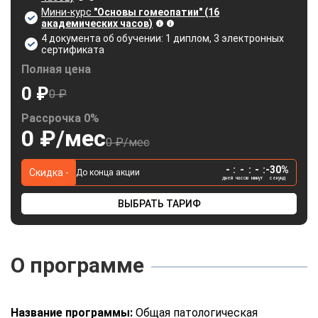
Мини-курс
"Основы гомеопатии" (16
академических часов)
4 документа об обучении: 1 диплом, 3 электронных
сертификата
Полная цена
0 ₽
0 ₽
Рассрочка 0%
0 ₽/мес
0 ₽/мес
-
:
-
:
-
:
-30%
Скидка -
До конца акции
дней
часов
минут
секунд
ВЫБРАТЬ ТАРИФ
О программе
Название программы:
Общая патологическая