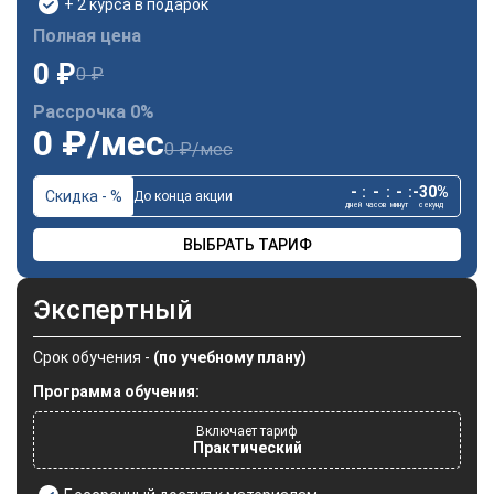
+ 2 курса в подарок
Полная цена
0 ₽
0 ₽
Рассрочка 0%
0 ₽/мес
0 ₽/мес
-
:
-
:
-
:
-30%
Скидка - %
До конца акции
дней
часов
минут
секунд
ВЫБРАТЬ ТАРИФ
Экспертный
Срок обучения -
(по учебному плану)
Программа обучения:
Включает тариф
Практический