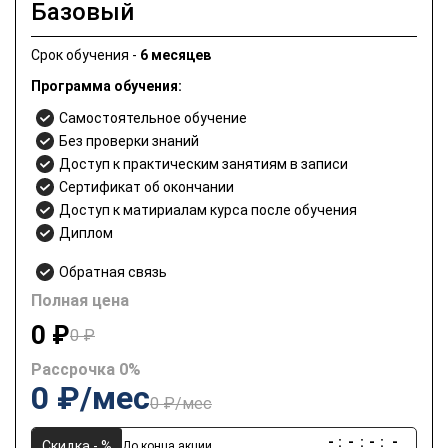
Базовый
Срок обучения -
6 месяцев
Программа обучения:
Самостоятельное обучение
Без проверки знаний
Доступ к практическим занятиям в записи
Сертификат об окончании
Доступ к матириалам курса после обучения
Диплом
Обратная связь
Полная цена
0 ₽
0 ₽
Рассрочка 0%
0 ₽/мес
0 ₽/мес
-
:
-
:
-
:
-
Скидка - %
До конца акции