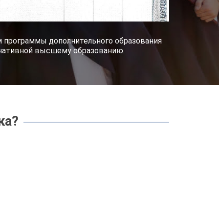
им программы дополнительного образования
рнативной высшему образованию.
ка?