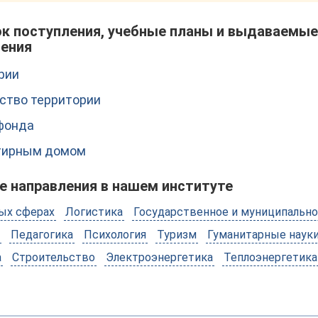
ок поступления, учебные планы и выдаваемы
чения
рии
ство территории
фонда
ртирным домом
е направления в нашем институте
ых сферах
Логистика
Государственное и муниципально
Педагогика
Психология
Туризм
Гуманитарные наук
а
Строительство
Электроэнергетика
Теплоэнергетика