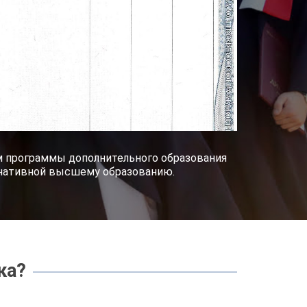
им программы дополнительного образования
рнативной высшему образованию.
ка?