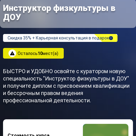
Инструктор физкультуры в
ДОУ
Скидка 35% + Карьерная консультация в подарок
i
Осталось
10
мест(а)
БЫСТРО и УДОБНО освойте с куратором новую
специальность "Инструктор физкультуры в ДОУ"
и получите диплом с присвоением квалификации
и бессрочным правом ведения
профессиональной деятельности.
Стоимость курса