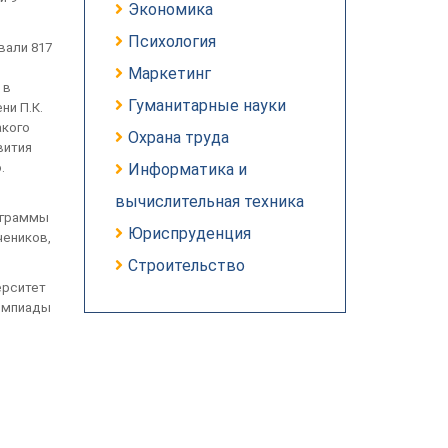
Экономика
Психология
вали 817
Маркетинг
 в
Гуманитарные науки
ни П.К.
акого
Охрана труда
вития
.
Информатика и
вычислительная техника
ограммы
Юриспруденция
чеников,
Строительство
ерситет
лимпиады