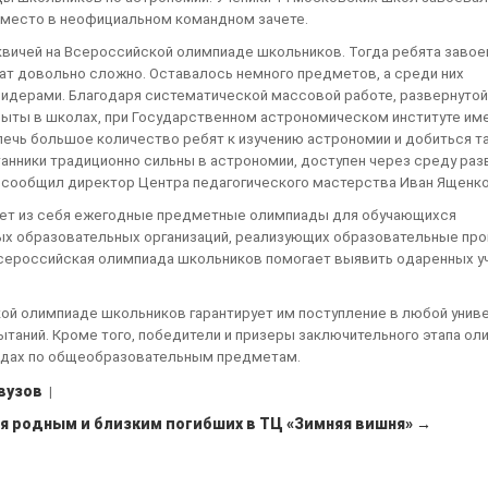
е место в неофициальном командном зачете.
вичей на Всероссийской олимпиаде школьников. Тогда ребята завое
ат довольно сложно. Оставалось немного предметов, а среди них
лидерами. Благодаря систематической массовой работе, развернутой
ыты в школах, при Государственном астрономическом институте име
ечь большое количество ребят к изучению астрономии и добиться т
танники традиционно сильны в астрономии, доступен через среду раз
- сообщил директор Центра педагогического мастерства Иван Ященко
ет из себя ежегодные предметные олимпиады для обучающихся
ых образовательных организаций, реализующих образовательные пр
Всероссийская олимпиада школьников помогает выявить одаренных у
ой олимпиаде школьников гарантирует им поступление в любой унив
таний. Кроме того, победители и призеры заключительного этапа о
иадах по общеобразовательным предметам.
вузов
|
я родным и близким погибших в ТЦ «Зимняя вишня» →