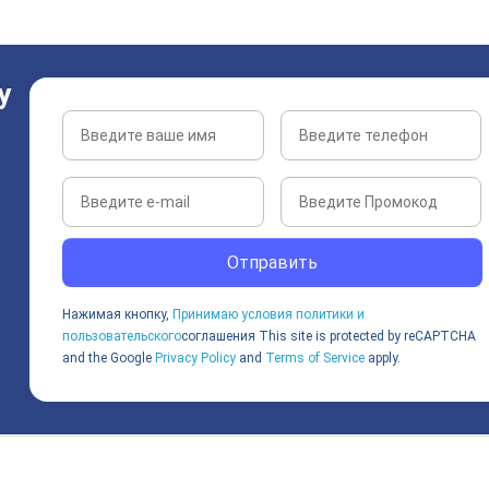
у
Отправить
Нажимая кнопку,
Принимаю условия политики и
пользовательского
соглашения
This site is protected by reCAPTCHA
and the Google
Privacy Policy
and
Terms of Service
apply.