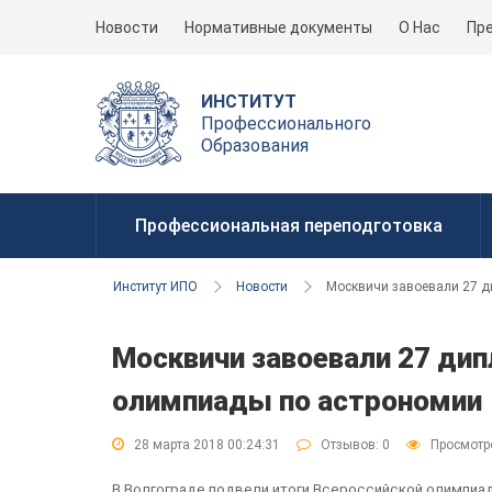
Новости
Нормативные документы
О Нас
Пр
ИНСТИТУТ
Профессионального
Образования
Профессиональная переподготовка
Институт ИПО
Новости
Москвичи завоевали 27 д
Москвичи завоевали 27 дип
олимпиады по астрономии
28 марта 2018 00:24:31
Отзывов:
0
Просмотр
В Волгограде подвели итоги Всероссийской олимпиад