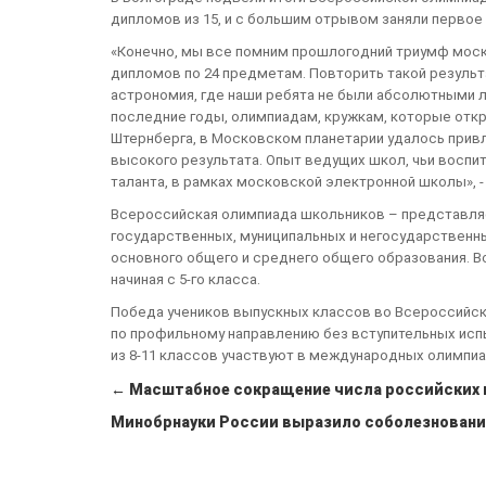
дипломов из 15, и с большим отрывом заняли перво
«Конечно, мы все помним прошлогодний триумф моск
дипломов по 24 предметам. Повторить такой результ
астрономия, где наши ребята не были абсолютными 
последние годы, олимпиадам, кружкам, которые откр
Штернберга, в Московском планетарии удалось привл
высокого результата. Опыт ведущих школ, чьи воспи
таланта, в рамках московской электронной школы», 
Всероссийская олимпиада школьников – представля
государственных, муниципальных и негосударственн
основного общего и среднего общего образования. 
начиная с 5-го класса.
Победа учеников выпускных классов во Всероссийск
по профильному направлению без вступительных испы
из 8-11 классов участвуют в международных олимп
← Масштабное сокращение числа российских 
Минобрнауки России выразило соболезновани