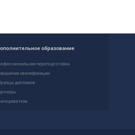
ополнительное образование
рофессиональная переподготовка
овышение квалификации
бразцы дипломов
артнеры
реподаватели