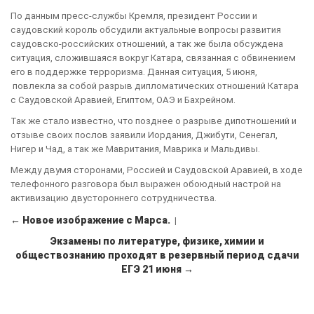
По данным пресс-службы Кремля, президент России и
саудовский король обсудили актуальные вопросы развития
саудовско-российских отношений, а так же была обсуждена
ситуация, сложившаяся вокруг Катара, связанная с обвинением
его в поддержке терроризма. Данная ситуация, 5 июня,
повлекла за собой разрыв дипломатических отношений Катара
с Саудовской Аравией, Египтом, ОАЭ и Бахрейном.
Так же стало известно, что позднее о разрыве дипотношений и
отзыве своих послов заявили Иордания, Джибути, Сенегал,
Нигер и Чад, а так же Мавритания, Маврика и Мальдивы.
Между двумя сторонами, Россией и Саудовской Аравией, в ходе
телефонного разговора был выражен обоюдный настрой на
активизацию двустороннего сотрудничества.
← Новое изображение с Марса.
|
Экзамены по литературе, физике, химии и
обществознанию проходят в резервный период сдачи
ЕГЭ 21 июня →