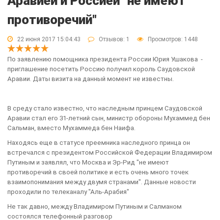
Аравией и Россией "не имеют
противоречий"
22 июня 2017 15:04:43
Отзывов:
1
Просмотров: 1448
По заявлению помощника президента России Юрия Ушакова -
приглашение посетить Россию получил король Саудовской
Аравии. Даты визита на данный момент не известны.
В среду стало известно, что наследным принцем Саудовской
Аравии стал его 31-летний сын, министр обороны Мухаммед бен
Сальман, вместо Мухаммеда бен Наифа.
Находясь еще в статусе преемника наследного принца он
встречался с президентом Российской Федерации Владимиром
Путиным и заявлял, что Москва и Эр-Рид "не имеют
противоречий в своей политике и есть очень много точек
взаимопонимания между двумя странами". Данные новости
проходили по телеканалу "Аль-Арабия"
Не так давно, между Владимиром Путиным и Салманом
состоялся телефонный разговор