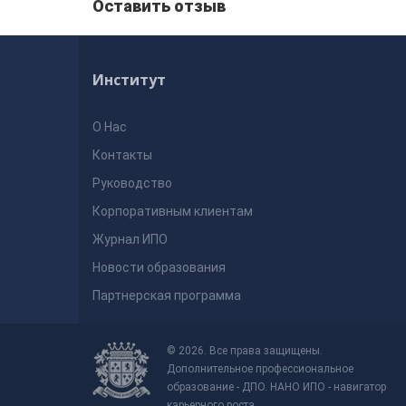
Оставить отзыв
Институт
О Нас
Контакты
Руководство
Корпоративным клиентам
Журнал ИПО
Новости образования
Партнерская программа
© 2026. Все права защищены.
Дополнительное профессиональное
образование - ДПО. НАНО ИПО - навигатор
карьерного роста.