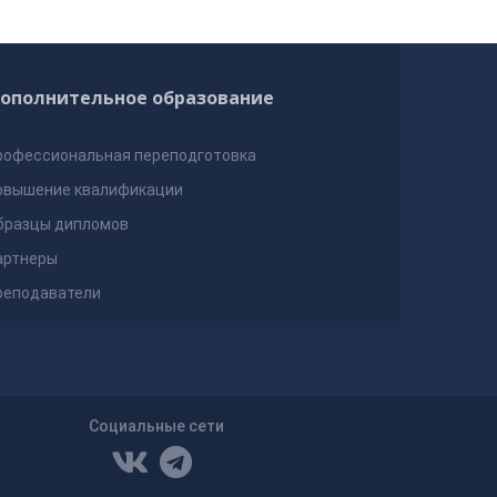
ополнительное образование
рофессиональная переподготовка
овышение квалификации
бразцы дипломов
артнеры
реподаватели
Социальные сети