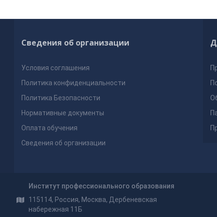
Сведения об организации
Д
Условия соглашения
П
Политика конфиденциальности
П
Политика Безопасности
О
Нормативные документы
П
Оплата обучения
П
Сведения об организации
Институт профессионального образования
115114, Россия, Москва, Дербеневская
набережная 11Б