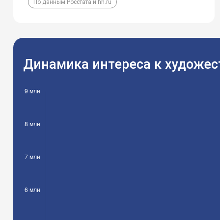
По данным Росстата и hh.ru
Динамика интереса к художес