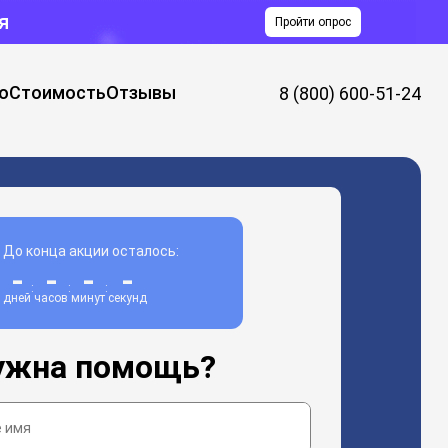
я
Пройти опрос
о
Стоимость
Отзывы
8 (800) 600-51-24
До конца акции осталось:
-
-
-
-
:
:
:
дней
часов
минут
секунд
ужна помощь?