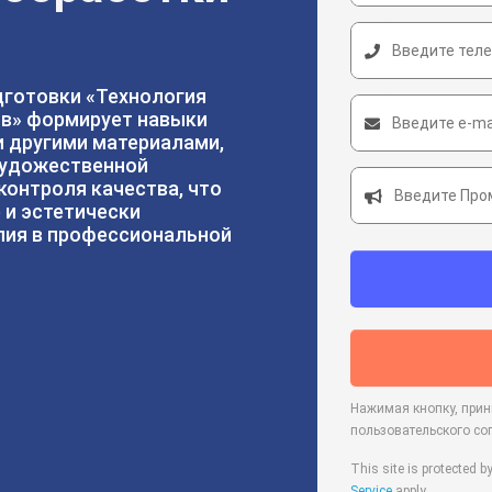
готовки «Технология
в» формирует навыки
и другими материалами,
художественной
контроля качества, что
 и эстетически
лия в профессиональной
Нажимая кнопку, при
пользовательского со
This site is protected
Service
apply.