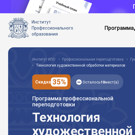
Институт
Программа
Профессионального
образования
Институт ИПО
Профессиональная переподготовка
Гу
Технология художественной обработки материалов
35%
Скидка
Осталось
10
мест(а)
Программа профессиональной
переподготовки
Технология
художественной