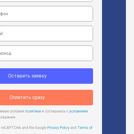
Оставить заявку
Оплатить сразу
нимаю условия
политики
и соглашаюсь с
условиями
глашения
 by reCAPTCHA and the Google
Privacy Policy
and
Terms of