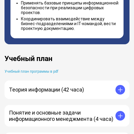
Применять базовые принципы информационной
безопасности при реализации цифровых
проектов.
Координировать взаимодействие между
бизнес-подразделениями и IT-командой, вести
проектную документацию.
Учебный план
Учебный план программы в pdf
Теория информации (42 часа)
Основные понятия и определения теории
информации.
Датчики.
Понятие и основные задачи
Описание сигналов.
информационного менеджмента (4 часа)
Дискретизация и квантование сигналов.
Модуляция сигналов.
Информация, её виды и роль в менеджменте.
Общие сведения о передаче информации.
Основные понятия и классификация современных