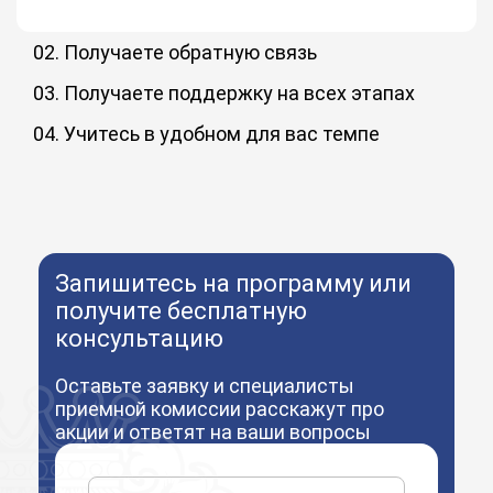
02. Получаете обратную связь
Преподаватели-практики и менторы дают обратную
связь по заданиям и на вебинарах. Обмениваетесь
03. Получаете поддержку на всех этапах
опытом с одногруппниками в чате и становитесь частью
Кураторы проведут вас по пути от зачисления до
комьюнити.
выпуска: помогут разобраться в личном кабинете,
04. Учитесь в удобном для вас темпе
сложных темах курса обучения, получить ответы и
Вы сами настраиваете свой график: неспеша изучайте
выполнить задания, помогут решить организационные
материал или сократите срок обучения до 50%
вопросы.
Запишитесь на программу или
получите бесплатную
консультацию
Оставьте заявку и специалисты
приемной комиссии расскажут про
акции и ответят на ваши вопросы