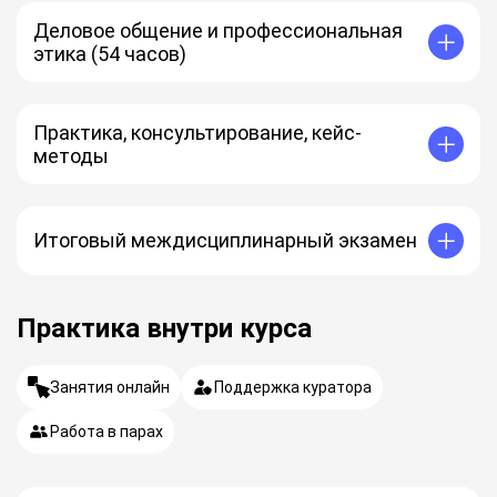
Международная ассоциация развития
объекты, система
МФК
История международного права, его науки
Деловое общение и профессиональная
МАИГ
Источники международного права
этика (54 часов)
Принципы международного права
Международная правосубъектность
Основы психологии общения
Международно-правовое признание и
Деловое общение
правопреемство государств
Коммуникативная компетентность
Практика, консультирование, кейс-
Территория
Деловое общение и этика для руководителей
методы
Практические занятия, разбор кейсов и
консультирование.
Итоговый междисциплинарный экзамен
Итоговое тестирование по всем пройденным модулям.
Практика внутри курса
Занятия онлайн
Поддержка куратора
Работа в парах