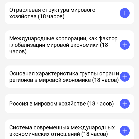
Их влияние на экономику
Классификация полезных ископаемых и их
Отраслевая структура мирового
характеристики
хозяйства (18 часов)
Определения
Производственная сфера
Влияние научно-технического прогресса
Международные корпорации, как фактор
Изменения в разных отраслях
глобализации мировой экономики (18
часов)
Международная корпорация как организация
Процессы глобализации
Транснациональный бизнес
Основная характеристика группы стран и
Формы международных корпораций
регионов в мировой экономике (18 часов)
Классификация групп стран
Доиндустриальные, индустриальные,
информационные экономики
Россия в мировом хозяйстве (18 часов)
Виды рыночной экономики
Экономика России
Процессы после распада СССР
Характерные черты ведущих отраслей экономики
Система современных международных
России
экономических отношений (18 часов)
Основные типы экономики на территории страны