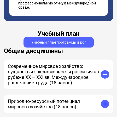
профессиональную этику в международной
среде.
Учебный план
Учебный план программы в pdf
Общие дисциплины
Современное мировое хозяйство:
сущность и закономерности развития на
рубеже XX – XXI вв. Международное
разделение труда (18 часов)
Международные экономические отношения
Государственное регулирование МЭО
Анализ экономического положения стран
Природно-ресурсный потенциал
Коэффициент Джини
мирового хозяйства (18 часов)
Виды природных ресурсов