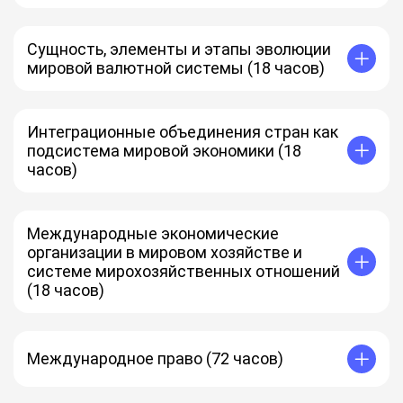
Перспективы развития
Способы ведения современного бизнеса
Кризис иностранных инвестиций
Типы международной торговли
Торговое посредничество
Сущность, элементы и этапы эволюции
Регулирование торгового обмена услугами
мировой валютной системы (18 часов)
Мировая валютная система
Функции мировой валютной системы
Основные элементы
Интеграционные объединения стран как
Этапы развития
подсистема мировой экономики (18
часов)
Термин интеграция
Виды интеграции
Пять форм экономической интеграции
Международные экономические
Интеграционные издержки
организации в мировом хозяйстве и
системе мирохозяйственных отношений
(18 часов)
Международное экономическое сотрудничество
Роль ООН
Принципы ООН
Международное право (72 часов)
Группы международных организаций, регулирующих
торговлю
Международный валютный фонд
Понятие международного права, его предмет,