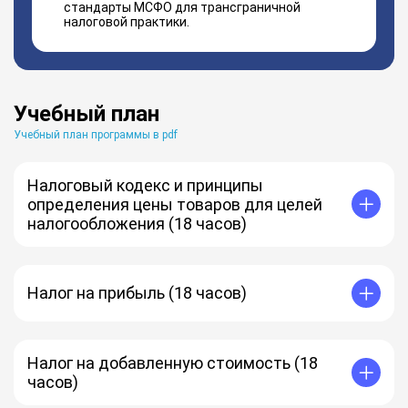
стандарты МСФО для трансграничной
налоговой практики.
Учебный план
Учебный план программы в pdf
Налоговый кодекс и принципы
определения цены товаров для целей
налогообложения (18 часов)
Принципы налогообложения
Классификация налогов в российской налоговой
системе
Налог на прибыль (18 часов)
Налоговый кодекс – основной налоговый закон
Российской Федерации
Налогоплательщики
Объект налогообложения
Расходы
Налог на добавленную стоимость (18
Группировка расходов
часов)
Нематериальные активы
Методы и порядок расчёта сумм амортизации