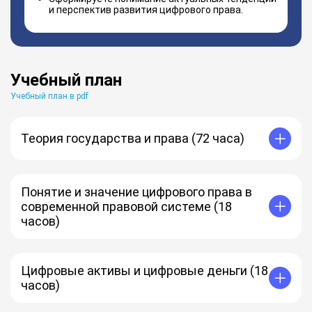
и перспектив развития цифрового права.
Учебный план
Учебный план в pdf
Теория государства и права (72 часа)
Теории происхождения государства, форма
государства.
Форма государства: основные элементы.
Понятие и значение цифрового права в
Государство в политической системе общества.
современной правовой системе (18
Механизм государства.
часов)
Право: понятие и сущность.
Система права.
Источники права.
Цифровое право в правовой системе.
Правотворчество.
Цифровые правоотношения: понятие, группы.
Реализация и толкование права.
Виды цифровых правоотношений.
Цифровые активы и цифровые деньги (18
Правоотношения.
Правовые режимы цифровых технологий.
часов)
Юридическая ответственность.
Правонарушение.
Понятие цифровых активов.
Личность, государство и право.