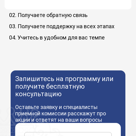
02. Получаете обратную связь
Преподаватели-практики и менторы дают обратную
связь по заданиям и на вебинарах. Обмениваетесь
03. Получаете поддержку на всех этапах
опытом с одногруппниками в чате и становитесь частью
Кураторы проведут вас по пути от зачисления до
комьюнити.
выпуска: помогут разобраться в личном кабинете,
04. Учитесь в удобном для вас темпе
сложных темах курса обучения, получить ответы и
Вы сами настраиваете свой график: неспеша изучайте
выполнить задания, помогут решить организационные
материал или сократите срок обучения до 50%
вопросы.
Запишитесь на программу или
получите бесплатную
консультацию
Оставьте заявку и специалисты
приемной комиссии расскажут про
акции и ответят на ваши вопросы