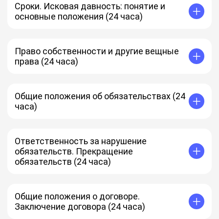
Порядок принятия решения собрания.
Сроки. Исковая давность: понятие и
Недействительность решений собраний.
основные положения (24 часа)
Понятие и субъекты представительства.
Доверенность.
Понятие и виды сроков в гражданском праве.
Понятие и виды сроков исковой давности.
Применение исковой давности.
Право собственности и другие вещные
права (24 часа)
Общие положения о вещном праве.
Понятие и содержание права собственности.
Общие положения о способах возникновения права
Общие положения об обязательствах (24
собственности.
часа)
Прекращение права собственности.
Понятие и виды обязательств.
Субъекты обязательств.
Общие положения об изменении обязательств.
Ответственность за нарушение
Общие положения о перемене лиц в обязательстве.
обязательств. Прекращение
Уступка права.
обязательств (24 часа)
Перевод долга.
Ответственность за нарушение обязательств.
Исполнение обязательств.
Прекращение обязательств.
Общие положения о договоре.
Заключение договора (24 часа)