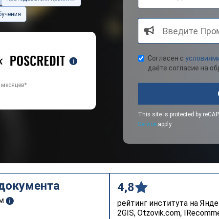
бучения
Согласен с
условиям
даёте согласие на о
6 месяцев*
This site is protected by re
Service
apply.
 документа
4,8
ом
рейтинг института на Янде
2GIS, Otzovik.com, IRecomm