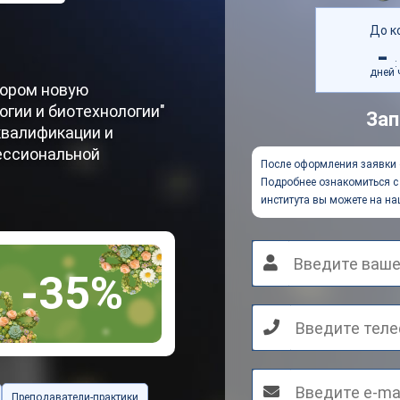
До к
-
:
дней
тором новую
огии и биотехнологии"
Зап
квалификации и
ессиональной
После оформления заявки 
Подробнее ознакомиться с 
института вы можете на на
-35%
Преподаватели-практики