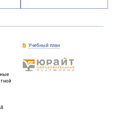
Учебный план
ьные
атной
ед