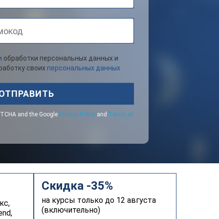
и
обработки персональных данных и
бработку своих
персональных данных
ОТПРАВИТЬ
CAPTCHA and the Google
Privacy Policy
and
Terms of
Скидка -35%
на курсы только до 12 августа
кс,
(включительно)
end,