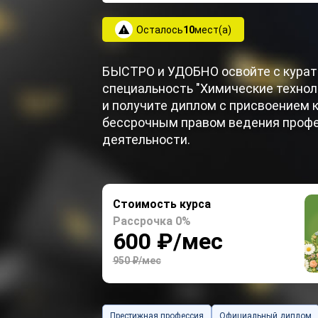
Осталось
10
мест(а)
БЫСТРО и УДОБНО освойте с кура
специальность "Химические технол
и получите диплом с присвоением 
бессрочным правом ведения проф
деятельности.
Стоимость курса
Рассрочка 0%
600 ₽/мес
950 ₽/мес
Престижная профессия
Официальный диплом