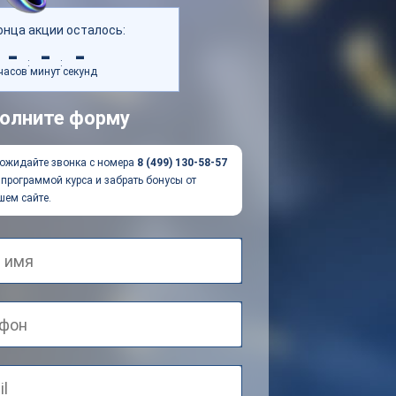
онца акции осталось:
-
-
-
:
:
часов
минут
секунд
олните форму
ожидайте звонка с номера
8 (499) 130-58-57
программой курса и забрать бонусы от
шем сайте.