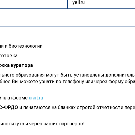
yell.ru
и и биотехнологии
готовка
жка куратора
ьного образования могут быть установлены дополнител
бнее Вы можете узнать по телефону или через форму обр
й платформе
urait.ru
С-ФРДО
и печатаются на бланках строгой отчетности пер
института и через наших партнеров!