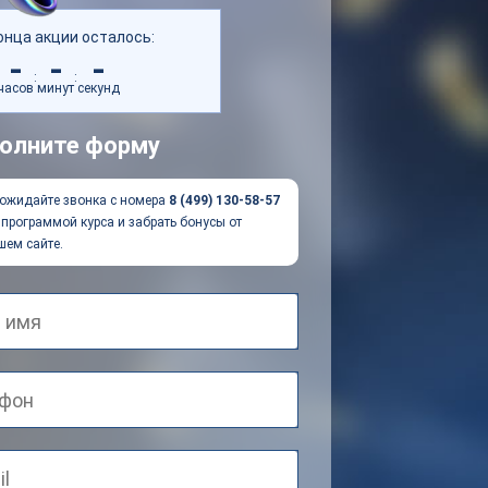
онца акции осталось:
-
-
-
:
:
часов
минут
секунд
олните форму
ожидайте звонка с номера
8 (499) 130-58-57
программой курса и забрать бонусы от
шем сайте.