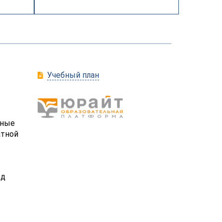
Учебный план
ьные
атной
ед