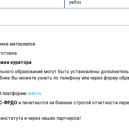
yell.ru
ника материалов
готовка
жка куратора
ьного образования могут быть установлены дополнител
бнее Вы можете узнать по телефону или через форму обр
й платформе
urait.ru
С-ФРДО
и печатаются на бланках строгой отчетности пер
института и через наших партнеров!