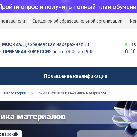
Пройти опрос и получить полный план обучени
еподаватели
Сведения об образовательной организации
Ко
Зв
МОСКВА
, Дербеневская набережная 11
8 (
ПРИЕМНАЯ КОМИССИЯ
пн-пт с 9-00 до 19-00
Повышение квалификации
Лаборатории
Химия, физика и механика материалов
ника материалов
подарок
i