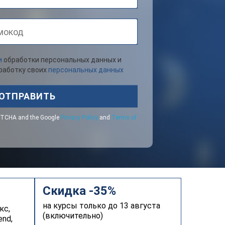
и
обработки персональных данных и
бработку своих
персональных данных
ОТПРАВИТЬ
CAPTCHA and the Google
Privacy Policy
and
Terms of
Скидка -35%
на курсы только до 13 августа
кс,
(включительно)
end,