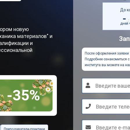
До к
-
:
дней
тором новую
ханика материалов" и
Зап
алификации и
ессиональной
После оформления заявки 
Подробнее ознакомиться с 
института вы можете на на
-35%
Преподаватели-практики