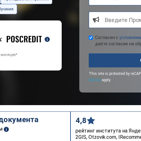
бучения
Согласен с
условиям
даёте согласие на о
6 месяцев*
This site is protected by re
Service
apply.
 документа
4,8
ом
рейтинг института на Янде
2GIS, Otzovik.com, IRecomm