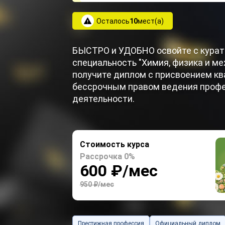
Осталось
10
мест(а)
БЫСТРО и УДОБНО освойте с кура
специальность "Химия, физика и ме
получите диплом с присвоением кв
бессрочным правом ведения проф
деятельности.
Стоимость курса
Рассрочка 0%
600 ₽/мес
950 ₽/мес
Престижная профессия
Официальный диплом