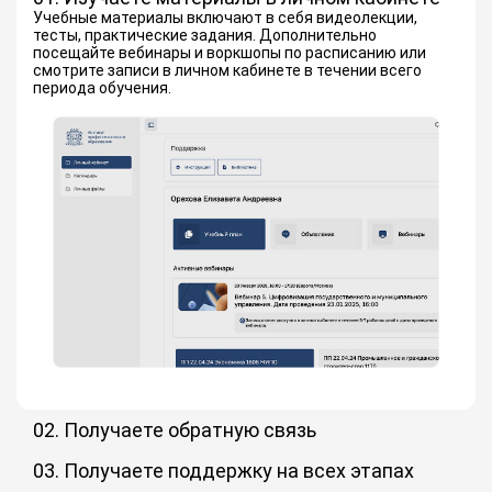
Учебные материалы включают в себя видеолекции,
тесты, практические задания. Дополнительно
посещайте вебинары и воркшопы по расписанию или
смотрите записи в личном кабинете в течении всего
периода обучения.
02. Получаете обратную связь
Преподаватели-практики и менторы дают обратную
связь по заданиям и на вебинарах. Обмениваетесь
03. Получаете поддержку на всех этапах
опытом с одногруппниками в чате и становитесь частью
Кураторы проведут вас по пути от зачисления до