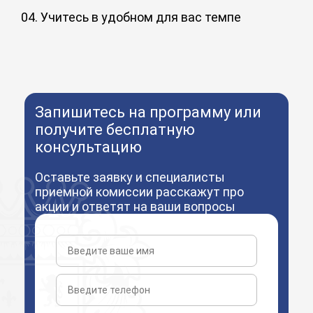
опытом с одногруппниками в чате и становитесь частью
Кураторы проведут вас по пути от зачисления до
комьюнити.
выпуска: помогут разобраться в личном кабинете,
04. Учитесь в удобном для вас темпе
сложных темах курса обучения, получить ответы и
Вы сами настраиваете свой график: неспеша изучайте
выполнить задания, помогут решить организационные
материал или сократите срок обучения до 50%
вопросы.
Запишитесь на программу или
получите бесплатную
консультацию
Оставьте заявку и специалисты
приемной комиссии расскажут про
акции и ответят на ваши вопросы