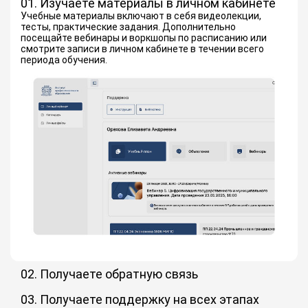
01. Изучаете материалы в личном кабинете
Учебные материалы включают в себя видеолекции,
тесты, практические задания. Дополнительно
посещайте вебинары и воркшопы по расписанию или
смотрите записи в личном кабинете в течении всего
периода обучения.
02. Получаете обратную связь
Преподаватели-практики и менторы дают обратную
связь по заданиям и на вебинарах. Обмениваетесь
03. Получаете поддержку на всех этапах