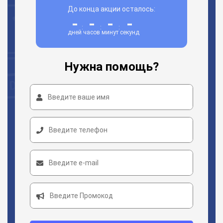
До конца акции осталось:
-
-
-
-
:
:
:
дней
часов
минут
секунд
Нужна помощь?