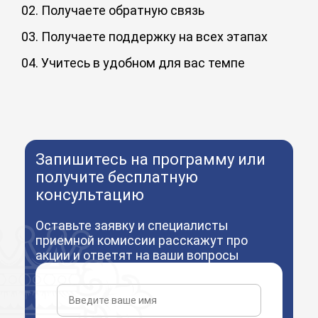
02. Получаете обратную связь
Преподаватели-практики и менторы дают обратную
связь по заданиям и на вебинарах. Обмениваетесь
03. Получаете поддержку на всех этапах
опытом с одногруппниками в чате и становитесь частью
Кураторы проведут вас по пути от зачисления до
комьюнити.
выпуска: помогут разобраться в личном кабинете,
04. Учитесь в удобном для вас темпе
сложных темах курса обучения, получить ответы и
Вы сами настраиваете свой график: неспеша изучайте
выполнить задания, помогут решить организационные
материал или сократите срок обучения до 50%
вопросы.
Запишитесь на программу или
получите бесплатную
консультацию
Оставьте заявку и специалисты
приемной комиссии расскажут про
акции и ответят на ваши вопросы