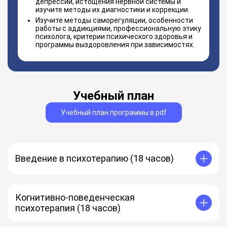
депрессии, истощения нервной системы и
изучите методы их диагностики и коррекции.
Изучите методы саморегуляции, особенности
работы с аддикциями, профессиональную этику
психолога, критерии психического здоровья и
программы выздоровления при зависимостях.
Учебный план
Учебный план программы в pdf
Введение в психотерапию (18 часов)
История психотерапии
Психотерапия, психокоррекция, психологическое
консультирование: отличия
Когнитивно-поведенческая
Требования к психотерапевту
психотерапия (18 часов)
Этический кодекс
Направления психотерапии
Когнитивно-поведенческая психотерапия
Методы психотерапии