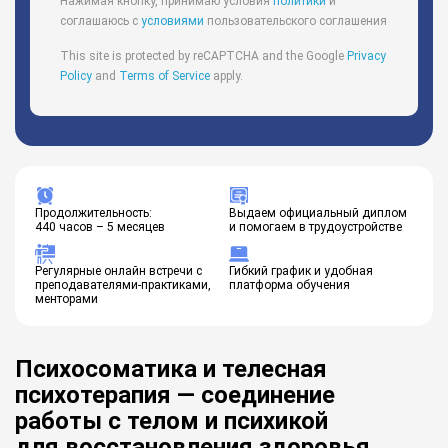
Нажимая кнопку, принимаю условия
политики
и
соглашаюсь с
условиями
пользовательского соглашения
This site is protected by reCAPTCHA and the Google
Privacy
Policy
and
Terms of Service
apply.
Продолжительность:
Выдаем официальный диплом
440 часов – 5 месяцев
и помогаем в трудоустройстве
Регулярные онлайн встречи с
Гибкий график и удобная
преподавателями-практиками,
платформа обучения
менторами
Психосоматика и телесная
психотерапия — соединение
работы с телом и психикой
для восстановления здоровья