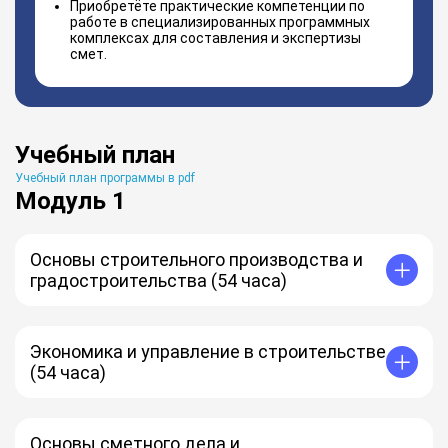
Приобретёте практические компетенции по
работе в специализированных программных
комплексах для составления и экспертизы
смет.
Учебный план
Учебный план программы в pdf
Модуль 1
Основы строительного производства и
градостроительства (54 часа)
Общие сведения о строительстве
Общие сведения о зданиях и сооружениях
Инженерные системы зданий
Экономика и управление в строительстве
Организация строительного производства
(54 часа)
Технологии возведения и ремонта, реставрации
зданий
Виды и структура строительной организации
Технологии монтажа внутренних инженерных систем
Основные производственные фонды строительной
Технологии строительства линейных объектов
организации
Основы сметного дела и
Работы по благоустройству и озеленению территорий