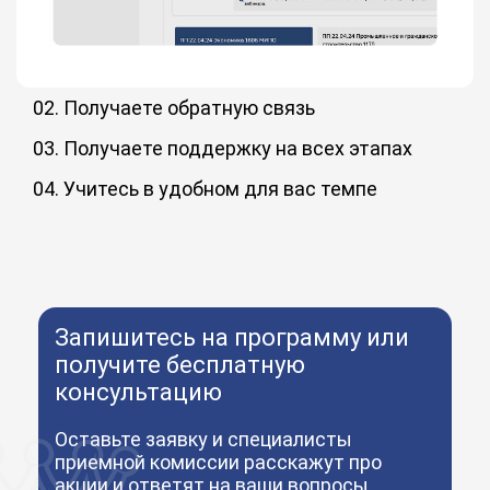
02. Получаете обратную связь
Преподаватели-практики и менторы дают обратную
связь по заданиям и на вебинарах. Обмениваетесь
03. Получаете поддержку на всех этапах
опытом с одногруппниками в чате и становитесь частью
Кураторы проведут вас по пути от зачисления до
комьюнити.
выпуска: помогут разобраться в личном кабинете,
04. Учитесь в удобном для вас темпе
сложных темах курса обучения, получить ответы и
Вы сами настраиваете свой график: неспеша изучайте
выполнить задания, помогут решить организационные
материал или сократите срок обучения до 50%
вопросы.
Запишитесь на программу или
получите бесплатную
консультацию
Оставьте заявку и специалисты
приемной комиссии расскажут про
акции и ответят на ваши вопросы