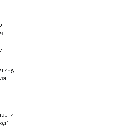
о
ач
м
тину,
для
ности
од” —