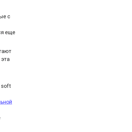
ые с
ся еще
отают
 эта
soft
льной
е