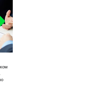
ском
,
но