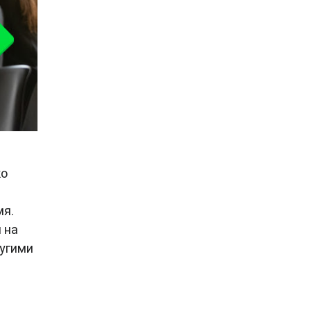
ко
мя.
 на
ругими