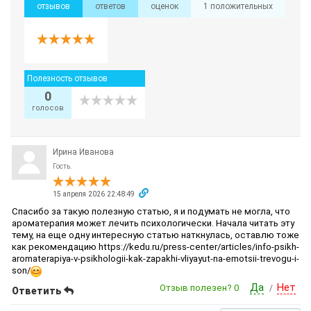
отзывов
ответов
оценок
1 положительных
Полезность отзывов
0
голосов
Ирина Иванова
Гость.
15 апреля 2026 22:48:49
Спасибо за такую полезную статью, я и подумать не могла, что
ароматерапия может лечить психологически. Начала читать эту
тему, на еще одну интересную статью наткнулась, оставлю тоже
как рекомендацию https://kedu.ru/press-center/articles/info-psikh-
aromaterapiya-v-psikhologii-kak-zapakhi-vliyayut-na-emotsii-trevogu-i-
son/
Да
Нет
Отзыв полезен?
0
/
Ответить