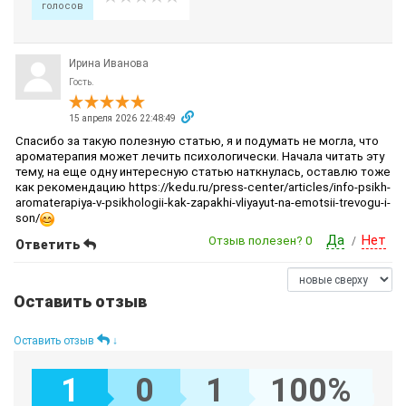
голосов
Ирина Иванова
Гость.
15 апреля 2026 22:48:49
Спасибо за такую полезную статью, я и подумать не могла, что
ароматерапия может лечить психологически. Начала читать эту
тему, на еще одну интересную статью наткнулась, оставлю тоже
как рекомендацию https://kedu.ru/press-center/articles/info-psikh-
aromaterapiya-v-psikhologii-kak-zapakhi-vliyayut-na-emotsii-trevogu-i-
son/
Да
Нет
Отзыв полезен?
0
/
Ответить
Оставить отзыв
Оставить отзыв
↓
1
0
1
100%