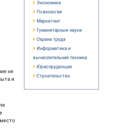
Экономика
Психология
Маркетинг
Гуманитарные науки
Охрана труда
Информатика и
вычислительная техника
Юриспруденция
ние не
Строительство
пыта и
ля
е
вместо