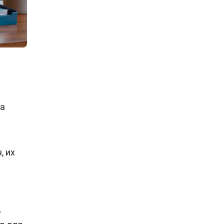
ка
, их
о