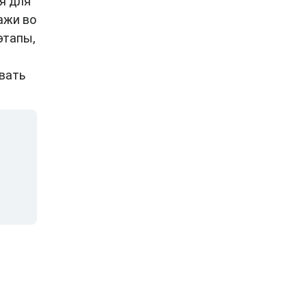
я для
ажи во
этапы,
вать