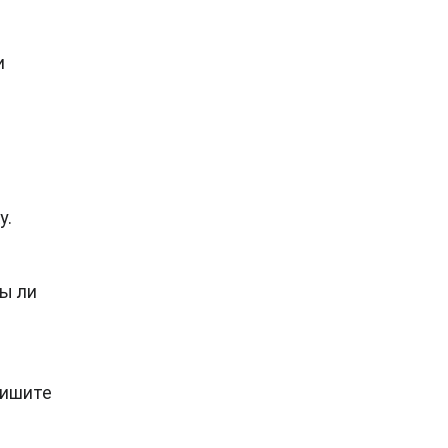
и
у.
ны ли
пишите