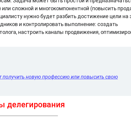
осам. Задача может быть простой и предназначатьс
) или сложной и многокомпонентной (повысить прод
ециалисту нужно будет разбить достижение цели на 
дников и контролировать выполнение: создать
олога, настроить каналы продвижения, оптимизиро
чет получить новую профессию или повысить свою
ы делегирования