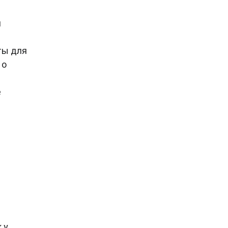
и
ты для
 о
е
 у