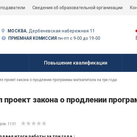
еподаватели
Сведения об образовательной организации
Ко
МОСКВА
, Дербеневская набережная 11
ПРИЕМНАЯ КОМИССИЯ
пн-пт с 9-00 до 19-00
Повышение квалификации
л проект закона о продлении программы маткапитала на три года
л проект закона о продлении прогр
ров: 1131
двел итоги работы за три года
|