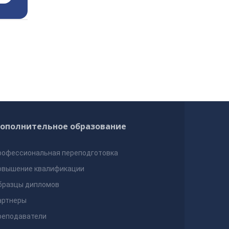
ополнительное образование
рофессиональная переподготовка
овышение квалификации
бразцы дипломов
артнеры
реподаватели