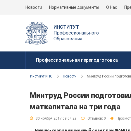
Новости
Нормативные документы
О Нас
Пр
ИНСТИТУТ
Профессионального
Образования
Профессиональная переподготовка
Институт ИПО
Новости
Минтруд России подготови
Минтруд России подготови
маткапитала на три года
30 ноября 2017 09:04:29
Отзывов:
0
Просмот
← Научно-координационный совет при ФАНО по