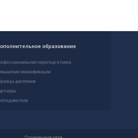
ополнительное образование
рофессиональная переподготовка
овышение квалификации
бразцы дипломов
артнеры
реподаватели
Социальные сети