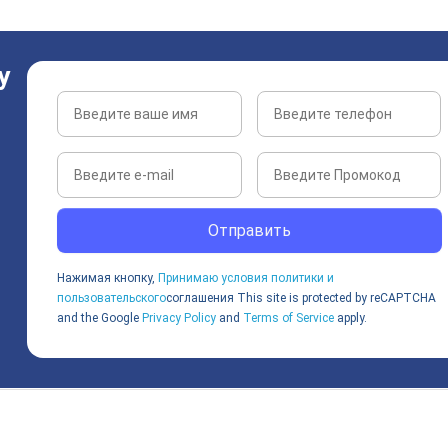
у
Отправить
Нажимая кнопку,
Принимаю условия политики и
пользовательского
соглашения
This site is protected by reCAPTCHA
and the Google
Privacy Policy
and
Terms of Service
apply.