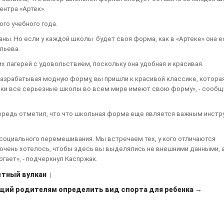
нтра «Артек».
ого учебного года.
ны. Но если у каждой школы будет своя форма, как в «Артеке» она е
ильева.
х лагерей с удовольствием, поскольку она удобная и красивая.
Разрабатывая модную форму, вы пришли к красивой классике, которая
ески все серьезные школы во всем мире имеют свою форму», - сообщ
ередь отметил, что что школьная форма еще является важным инст
 социального перемешивания. Мы встречаем тех, у кого отличаются
очень хотелось, чтобы здесь вы выделялись не внешними данными, 
гает», - подчеркнул Каспржак.
стный вулкан
|
ющий родителям определить вид спорта для ребенка →