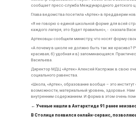
сообщает пресс-служба Международного детского це
Глава ведомства посетила «Артек» в преддверии нов
«Я не говорю о единой школьной форме для всей стра
каждого лагеря, это будет правильно», - сказала Вас
Артековцы сообщили министру, что носят форму свои
«А почему в школе не должно быть так же красиво? 
красивая; б) удобная и в) запоминающаяся. Практич
Васильева.
Директор МДЦ «Артек» Алексей Каспржак в свою оч
социального равенства.
«Школа, «Артек», образование вообще – это институт
возможности, материальный уровень, здоровье. Нам 
внутренним содержанием. И форма в этом очень помо
← Ученые нашли в Антарктиде 91 ранее неизве
В Столице появился онлайн-сервис, позволя