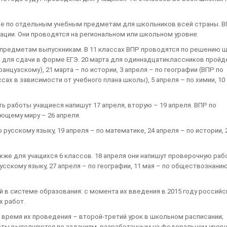
е по отдельным учебным предметам для школьников всей страны. В
ации. Они проводятся на региональном или школьном уровне.
предметам выпускникам. В 11 классах ВПР проводятся по решению 
 для сдачи в форме ЕГЭ. 20 марта для одиннадцатиклассников пройд
нцузскому), 21 марта – по истории, 3 апреля – по географии (ВПР по
ссах в зависимости от учебного плана школы), 5 апреля – по химии, 10
ь работы учащиеся напишут 17 апреля, вторую – 19 апреля. ВПР по
ающему миру – 26 апреля.
русскому языку, 19 апреля – по математике, 24 апреля – по истории, 
кже для учащихся 6 классов. 18 апреля они напишут проверочную раб
русскому языку, 27 апреля – по географии, 11 мая – по обществознанию
в системе образования: с момента их введения в 2015 году российс
х работ.
время их проведения – второй-третий урок в школьном расписании;
оты выполняются по заданиям, разработанным на федеральном уровн