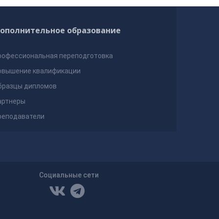
ополнительное образование
рофессиональная переподготовка
овышение квалификации
бразцы дипломов
артнеры
реподаватели
Социальные сети