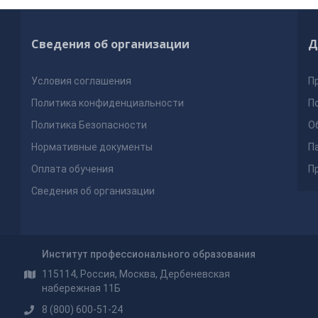
Сведения об организации
Д
Условия соглашения
П
Политика конфиденциальности
П
Политика Безопасности
О
Нормативные документы
П
Оплата обучения
П
Сведения об организации
Институт профессионального образования
115114, Россия, Москва, Дербеневская
набережная 11Б
8 (800) 600-51-24