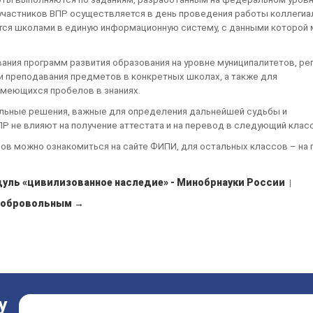
участников ВПР осуществляется в день проведения работы коллегиа
тся школами в единую информационную систему, с данными которой 
ния программ развития образования на уровне муниципалитетов, рег
и преподавания предметов в конкретных школах, а также для
имеющихся пробелов в знаниях.
ельные решения, важные для определения дальнейшей судьбы и
Р не влияют на получение аттестата и на перевод в следующий класс
сов можно ознакомиться на сайте ФИПИ, для остальных классов – на 
уль «цивилизованное наследие» - Минобрнауки России
|
добровольным →
у