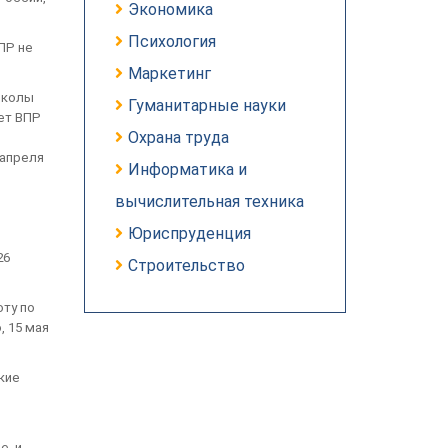
Экономика
Психология
ПР не
Маркетинг
школы
Гуманитарные науки
ет ВПР
Охрана труда
 апреля
Информатика и
вычислительная техника
Юриспруденция
26
Строительство
оту по
, 15 мая
кие
е, и