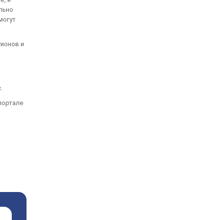
льно
могут
ионов и
.
портале