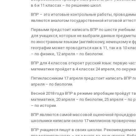
в 6 и 11 классах – по решению школ.
ВПР – это итоговые контрольные работы, проводимы
являются аналогом государственной итоговой аттест
Первыми предстоит написать ВПР по шести учебным 
для учащихся, которые не выбрали данные предметы
по иностранным языкам (английскому, немецкому и фра
географии может проводиться как в 11, так и в 10 кла
– по физике, 12 апреля – по биологии.
ВПР для 4 классов откроет русский язык: первую част
математике пройдет в 4 классах 24 апреля, по окруж
Пятиклассникам 17 апреля предстоит написать ВПР по 
апреля – по биологии.
Весной 2018 года ВПР в режиме апробации пройдут та
математике, 20 апреля – по биологии, 25 апреля – по 
– по истории.
ВПР являются самой массовой оценочной процедурой 
школьники написали около 17 миллионов проверочны
ВПР учащиеся пишут в своих школах. Рекомендуемое 
продолжительность – от одного до двух уроков. Раб