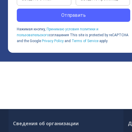
Отправить
Нажимая кнопку,
Принимаю условия политики и
пользовательского
соглашения
This site is protected by reCAPTCHA
and the Google
Privacy Policy
and
Terms of Service
apply.
Сведения об организации
Д