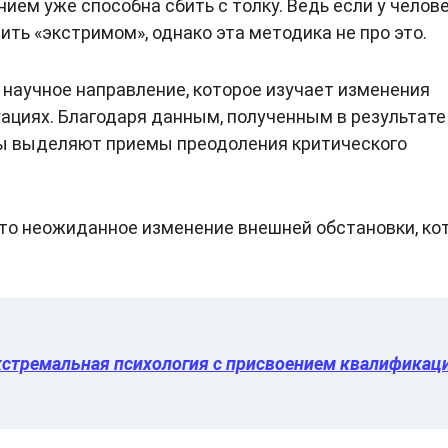
ем уже способна сбить с толку. Ведь если у челове
дить «экстримом», однако эта методика не про это.
научное направление, которое изучает изменения
ациях. Благодаря данным, полученным в результате
ы выделяют приемы преодоления критического
Это неожиданное изменение внешней обстановки, ко
.
кстремальная психология с присвоением квалификац