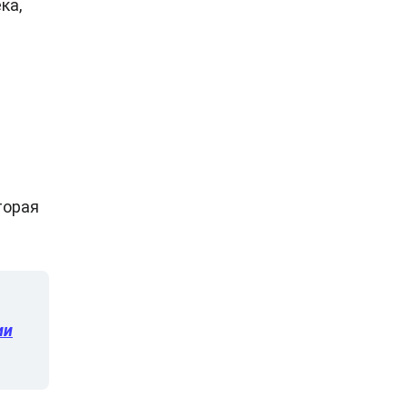
ка,
торая
ии