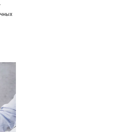
.
ычных