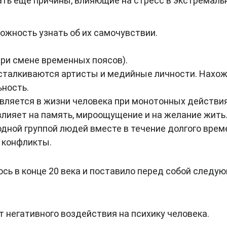
ать еще причины, влияющие на стресс в экстремаль
ожность узнать об их самочувствии.
ри смене временных поясов).
м сталкиваются артисты и медийные личности. Нахо
ность.
вляется в жизни человека при монотонных действи
влияет на память, мироощущение и на желание жить
одной группой людей вместе в течение долгого врем
 конфликты.
сь в конце 20 века и поставило перед собой следу
негативного воздействия на психику человека.