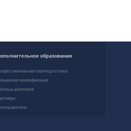
ополнительное образование
рофессиональная переподготовка
овышение квалификации
бразцы дипломов
артнеры
реподаватели