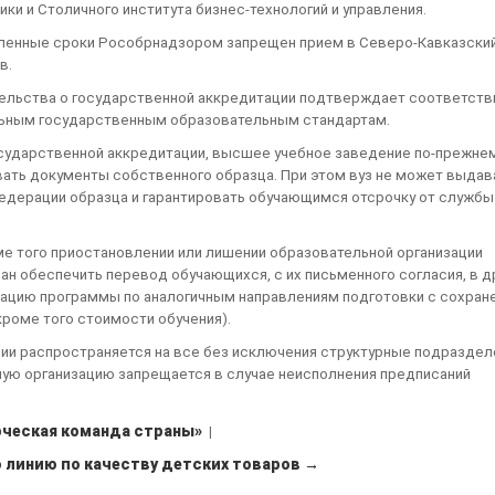
ики и Столичного института бизнес-технологий и управления.
вленные сроки Рособрнадзором запрещен прием в Северо-Кавказски
в.
етельства о государственной аккредитации подтверждает соответств
льным государственным образовательным стандартам.
осударственной аккредитации, высшее учебное заведение по-прежне
ать документы собственного образца. При этом вуз не может выдав
дерации образца и гарантировать обучающимся отсрочку от службы
оме того приостановлении или лишении образовательной организации
ан обеспечить перевод обучающихся, с их письменного согласия, в д
ацию программы по аналогичным направлениям подготовки с сохран
кроме того стоимости обучения).
ии распространяется на все без исключения структурные подраздел
ную организацию запрещается в случае неисполнения предписаний
рческая команда страны»
|
 линию по качеству детских товаров →