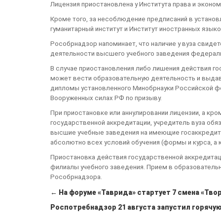
Лицензия приостановлена у Института права и эконом
Кроме того, за несоблюдение предписаний в устано
гуманитарный институт и Институт иностранных языко
Рособрнадзор напоминает, что наличие у вуза свид
деятельности высшего учебного заведения федера
В случае приостановления либо лишения действия г
может вести образовательную деятельность и выдав
дипломы установленного Минобрнауки Российской фе
Вооруженных силах РФ по призыву.
При приостановке или аннулировании лицензии, а кр
государственной аккредитации, учредитель вуза обяз
высшие учебные заведения на имеющие госаккредит
абсолютно всех условий обучения (формы и курса, а 
Приостановка действия государственной аккредитац
филиалы учебного заведения. Прием в образователь
Рособрнадзора.
← На форуме «Таврида» стартует 7 смена «Тво
Роспотребнадзор 21 августа запустил горячую