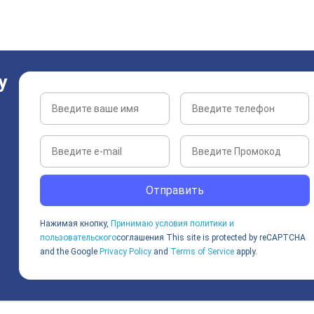
у
Отправить
Нажимая кнопку,
Принимаю условия политики и
пользовательского
соглашения
This site is protected by reCAPTCHA
and the Google
Privacy Policy
and
Terms of Service
apply.