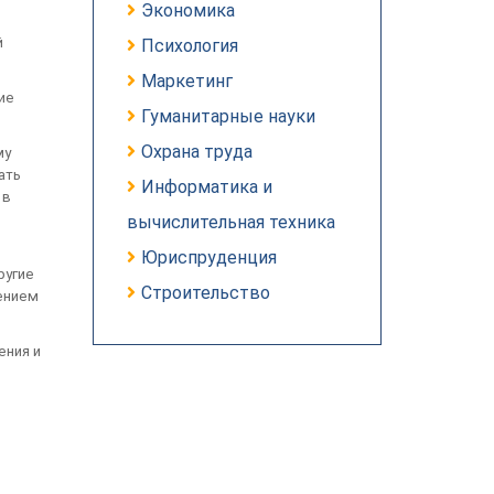
Экономика
й
Психология
Маркетинг
ие
Гуманитарные науки
Охрана труда
му
ать
Информатика и
 в
вычислительная техника
Юриспруденция
ругие
Строительство
ением
ения и