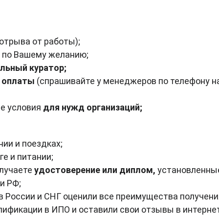
 отрыва от работы);
 по Вашему желанию;
льный куратор;
я оплаты
(спрашивайте у менеджеров по телефону н
ые условия
для нужд организаций;
нии и поездках;
ге и питании;
олучаете
удостоверение или диплом,
установленны
и РФ;
в России и СНГ оценили все преимущества получени
ификации в ИПО и оставили свои отзывы в интернет