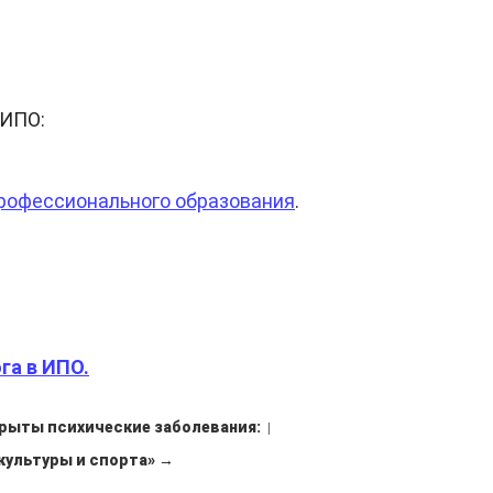
 ИПО:
рофессионального образования
.
га в ИПО.
крыты психические заболевания:
|
культуры и спорта» →