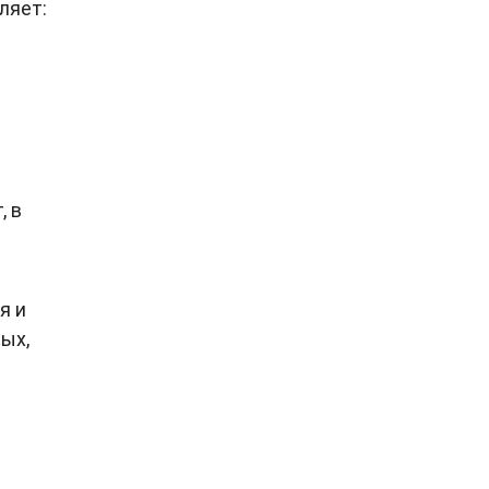
ляет:
, в
я и
ых,