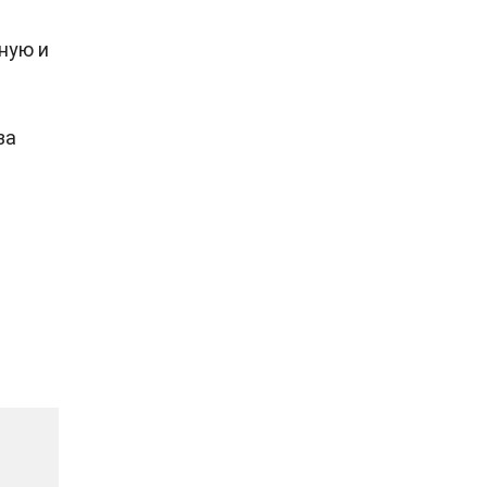
ную и
за